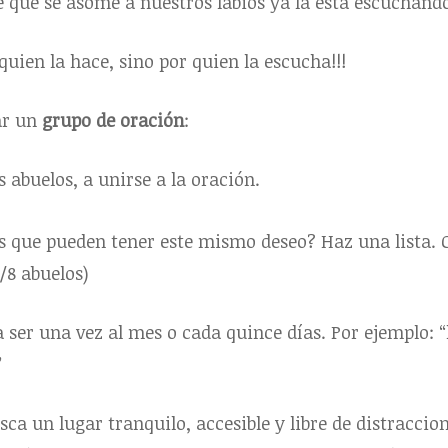
e que se asome a nuestros labios ya la está escuchand
quien la hace, sino por quien la escucha!!!
ar un
grupo de oración
:
os abuelos, a unirse a la oración.
s que pueden tener este mismo deseo? Haz una lista. Cu
/8 abuelos)
a ser una vez al mes o cada quince días. Por ejemplo: 
”
usca un lugar tranquilo, accesible y libre de distraccio