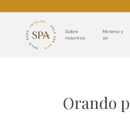
Skip
to
main
Sobre
Mi nieto y
content
nosotros
yo
Orando p