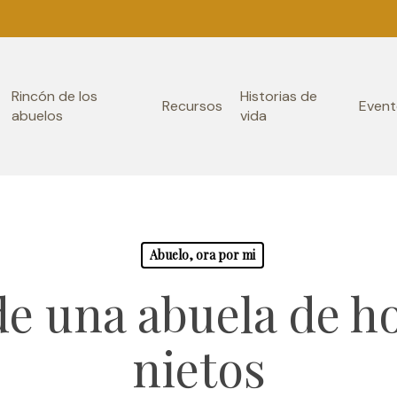
Rincón de los
Historias de
Recursos
Event
abuelos
vida
Abuelo, ora por mi
e una abuela de h
nietos