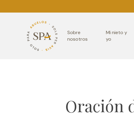
Skip
to
main
Sobre
Mi nieto y
content
nosotros
yo
Oración d